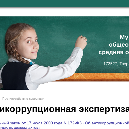
Му
общео
средняя 
172527, Твер
Противодействие коррупции
икоррупционная экспертиз
ный закон от 17 июля 2009 года N 172-ФЗ «Об антикоррупционной
ных правовых актов»