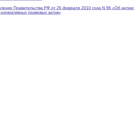
ление Правительства РФ от 26 февраля 2010 года N 96 «Об антик
 нормативных правовых актов»