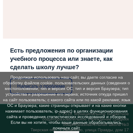
Есть предложения по организации
учебного процесса или знаете, как
сделать школу лучше?
Продолжая использовать наш сайт, вы даете согласие на
обработку файлов cookie, пользовательских данных (сведения о
Написать о проблеме
местоположении; тип и версия ОС; тип и версия Браузера; тип
устройства и разрешение его экрана; источник откуда пришел
на сайт пользователь; с какого сайта или по какой рекламе; язык
ОС и Браузера; какие страницы открывает и на какие кнопки
нажимает пользователь; ip-адрес) в целях функционирования
© 2018, Муниципальное бюджетное
сайта и проведения статистических исследований и обзоров.
общеобразовательное учреждение средняя
Если вы не хотите, чтобы ваши данные обрабатывались,
общеобразовательная школа №3
покиньте сайт.
Тверская обл., г. Нелидово, улица Правды, дом 17