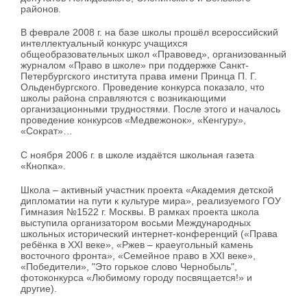
районов.
В феврале 2008 г. на базе школы прошёл всероссийский
интеллектуальный конкурс учащихся
общеобразовательных школ «Правовед», организованный
журналом «Право в школе» при поддержке Санкт-
Петербургского института права имени Принца П. Г.
Ольденбургского. Проведение конкурса показало, что
школы района справляются с возникающими
организационными трудностями. После этого и началось
проведение конкурсов «Медвежонок», «Кенгуру»,
«Сократ»…
С ноября 2006 г. в школе издаётся школьная газета
«Кнопка».
Школа – активный участник проекта «Академия детской
дипломатии на пути к культуре мира», реализуемого ГОУ
Гимназия №1522 г. Москвы. В рамках проекта школа
выступила организатором восьми Международных
школьных исторический интернет-конференций («Права
ребёнка в XXI веке», «Ржев – краеугольный камень
восточного фронта», «Семейное право в XXI веке»,
«Победители», "Это горькое слово Чернобыль",
фотоконкурса «Любимому городу посвящается!» и
другие).