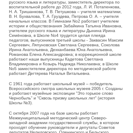
русского языка и литературы, заместитель директора по
воспитательной работе до 2012 года, Л. И. Потапенкова,
Н. А. Тришанкова, Т. В. Петушкова – учителя математики,
В. Н. Бухвалова, Т. А. Груздева, Петрова О. А. – учителя
начальных классов. В Гимназии No2 работает учителем
истории и обществознания Забайкина Татьяна Ивановна,
учителем русского языка и литературы Дынина Ирина
Семёновна, в Школе No4 трудится целая плеяда
педагогов, выпускников третьей школы - Заквасин Максим
Сергеевич, Ляпуновская Светлана Сергеевна, Соколова
Ирина Анатольевна, Дехканбаева Юна Анатольевна,
Романова Елена Александровна; в коррекционной школе
работают наши выпускницы Кадетова Светлана
Владимировна и Козырь Надежда Николаевна; в Школе
No5 заместителем директора по методической работе
работает Дегтярева Наталья Витальевна.
С 1961 года работает школьный музей – победитель
Всероссийского смотра школьных музеев 2005 г. Созданы
и работают музейные экспозиции "Это горькое слово
Чернобыль" и "Сквозь призму школьных лет" (история
Школы №3).
С октября 2007 года на базе школы работает
Межмуниципальный методический центр Северо-
западной академии государственной службы, в котором
проходят обучение руководители и депутаты Советов
депутатов Нелидовского, Оленинского и Бельского