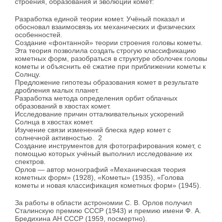
строения, образования и эволюции комет:
Разработка единой теории комет. Учёный показал и
обосновал взаимосвязь их механических и физических
особенностей.
Создание «фонтанной» теории строения головы кометы.
Эта теория позволила создать строгую классификацию
кометных форм, разобраться в структуре оболочек головы
кометы и объяснить её сжатие при приближении кометы к
Солнцу.
Предложение гипотезы образования комет в результате
дробления малых планет.
Разработка метода определения орбит облачных
образований в хвостах комет.
Исследование причин отталкивательных ускорений
Солнца в хвостах комет.
Изучение связи изменений блеска ядер комет с
солнечной активностью. 2
Создание инструментов для фотографирования комет, с
помощью которых учёный выполнил исследование их
спектров.
Орлов — автор монографий «Механическая теория
кометных форм» (1928), «Кометы» (1935), «Голова
кометы и новая классификация кометных форм» (1945).
За работы в области астрономии С. В. Орлов получил
Сталинскую премию СССР (1943) и премию имени Ф. А.
Бредихина АН СССР (1959, посмертно).