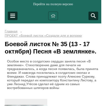
Перейти на полную версию
Главная
→
ПРОЕКТ «Боевой листок «Создали для и вопреки...»
Боевой листок № 35 (13 - 17
октября) Песня «В землянке».
Особое место в солдатских сердцах заняла песня «В
землянке». Стихотворение даже для печати не
предназначалось, а когда песня появилась, была принята
всеми. И навсегда поселилась в солдатских окопах и
блиндажах. Слова принадлежат поэту Алексею Суркову,
который передал их композитору Константину Листову, а
уже Леонид Утёсов сделал её одним из самых
востребованных шлягеров войны