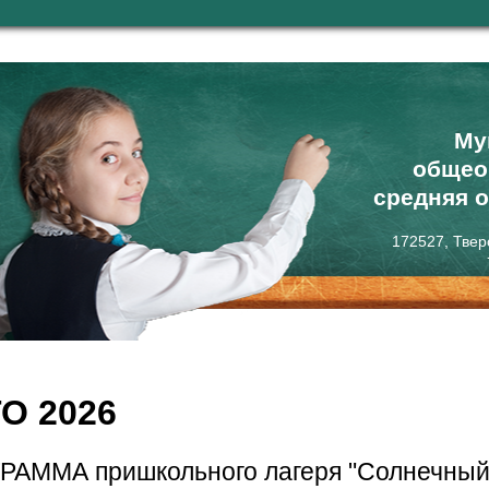
Му
общео
средняя 
172527, Твер
О 2026
РАММА пришкольного лагеря "Солнечный