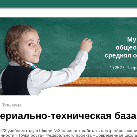
Му
общео
средняя 
172527, Твер
Точка роста
ериально-техническая база
023 учебном году в Школе №3 начинает работать центр образовани
нности «Точка роста» Федерального проекта «Современная школа