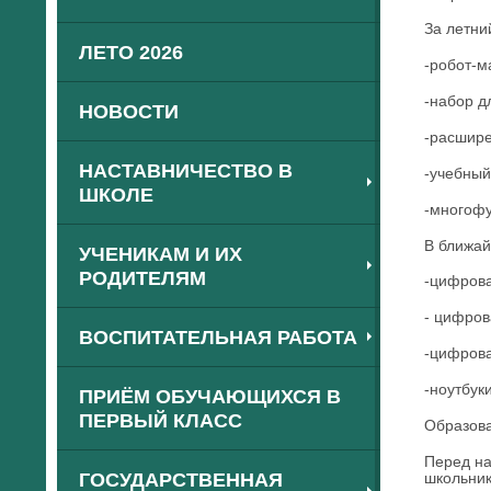
За летни
ЛЕТО 2026
-робот-м
-набор д
НОВОСТИ
-расшире
НАСТАВНИЧЕСТВО В
-учебный
ШКОЛЕ
-многоф
В ближай
УЧЕНИКАМ И ИХ
РОДИТЕЛЯМ
-цифрова
- цифров
ВОСПИТАТЕЛЬНАЯ РАБОТА
-цифрова
-ноутбуки
ПРИЁМ ОБУЧАЮЩИХСЯ В
ПЕРВЫЙ КЛАСС
Образова
Перед на
ГОСУДАРСТВЕННАЯ
школьник